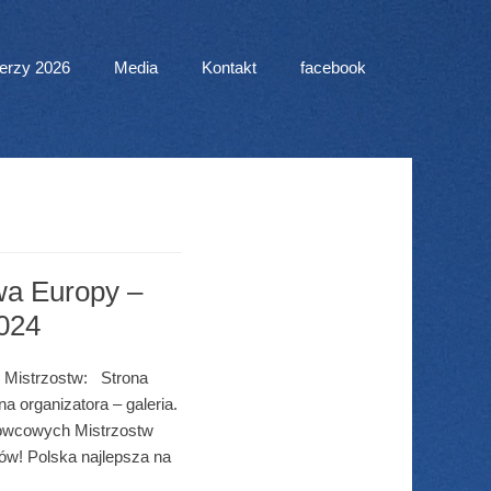
erzy 2026
Media
Kontakt
facebook
wa Europy –
2024
g Mistrzostw: Strona
a organizatora – galeria.
owcowych Mistrzostw
w! Polska najlepsza na