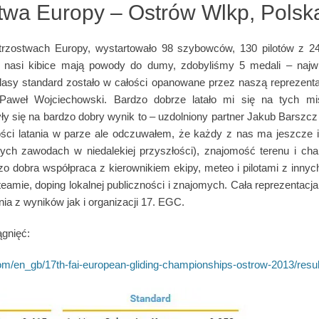
stwa Europy – Ostrów Wlkp, Polsk
strzostwach Europy, wystartowało 98 szybowców, 130 pilotów z 24
asi kibice mają powody do dumy, zdobyliśmy 5 medali – najwięc
asy standard zostało w całości opanowane przez naszą reprezenta
Paweł Wojciechowski. Bardzo dobrze latało mi się na tych mis
ły się na bardzo dobry wynik to – uzdolniony partner Jakub Barszc
ości latania w parze ale odczuwałem, że każdy z nas ma jeszcze i
nnych zawodach w niedalekiej przyszłości), znajomość terenu i cha
zo dobra współpraca z kierownikiem ekipy, meteo i pilotami z innych
amie, doping lokalnej publiczności i znajomych. Cała reprezentacja 
a z wyników jak i organizacji 17. EGC.
ągnięć:
om/en_gb/17th-fai-european-gliding-championships-ostrow-2013/resul