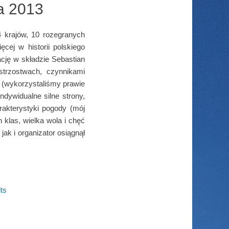
a 2013
 krajów, 10 rozegranych
ej w historii polskiego
cję w składzie Sebastian
trzostwach, czynnikami
z (wykorzystaliśmy prawie
ndywidualne silne strony,
rakterystyki pogody (mój
 klas, wielka wola i chęć
jak i organizator osiągnął
ts