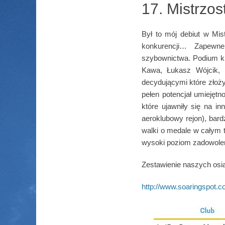
17. Mistrzo
Był to mój debiut w Mi
konkurencji… Zapewne n
szybownictwa. Podium kl
Kawa, Łukasz Wójcik, 
decydującymi które złoży
pełen potencjał umiejętn
które ujawniły się na i
aeroklubowy rejon), bard
walki o medale w całym te
wysoki poziom zadowoleni
Zestawienie naszych osi
http://www.soaringspot.c