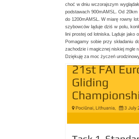
choć w dniu wczorajszym wyglądało d
podstawach 900mAMSL. Od 20km na
do 1200mAMSL. W miarę rowny lot. 
szybowców ląduje dziś w polu, konk
lini prostej od lotniska. Ląduje j
Pomagamy sobie przy składaniu do 
zachodzie i magicznej niskiej mgle r
Dziękuję za moc życzeń urodzinowyc