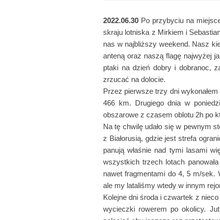
2022.06.30
Po przybyciu na miejsc
skraju lotniska z Mirkiem i Sebas
nas w najbliższy weekend. Nasz kie
anteną oraz naszą flagę najwyżej j
ptaki na dzień dobry i dobranoc, 
zrzucać na dolocie.
Przez pierwsze trzy dni wykonałem k
466 km. Drugiego dnia w poniedz
obszarowe z czasem oblotu 2h po kt
Na tę chwilę udało się w pewnym sto
z Białorusią, gdzie jest strefa ogr
panują właśnie nad tymi lasami wi
wszystkich trzech lotach panował
nawet fragmentami do 4, 5 m/sek. 
ale my lataliśmy wtedy w innym rej
Kolejne dni środa i czwartek z niec
wycieczki rowerem po okolicy. Jutr