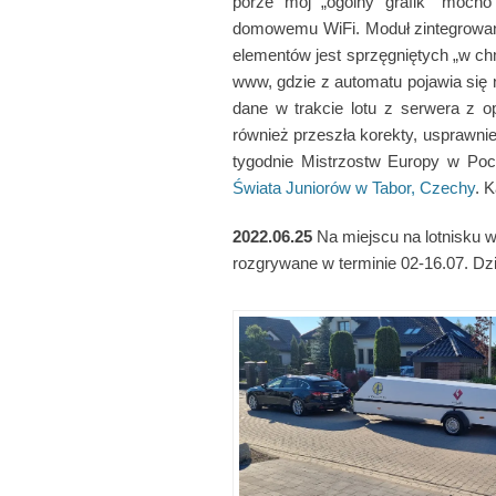
porze mój „ogólny grafik” mocno 
domowemu WiFi. Moduł zintegrowan
elementów jest sprzęgniętych „w chm
www, gdzie z automatu pojawia się 
dane w trakcie lotu z serwera z 
również przeszła korekty, usprawn
tygodnie Mistrzostw Europy w Poc
Świata Juniorów w Tabor, Czechy
. 
2022.06.25
Na miejscu na lotnisku w
rozgrywane w terminie 02-16.07. Dz