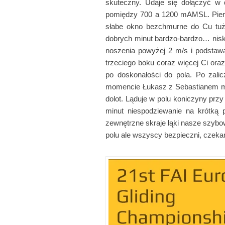
skuteczny. Udaje się dołączyć w 
pomiędzy 700 a 1200 mAMSL. Pierw
słabe okno bezchmurne do Cu tuż
dobrych minut bardzo-bardzo… nisko
noszenia powyżej 2 m/s i podstaw
trzeciego boku coraz więcej Ci or
po doskonałości do pola. Po zal
momencie Łukasz z Sebastianem mają
dolot. Ląduje w polu koniczyny prz
minut niespodziewanie na krótką
zewnętrzne skraje łąki nasze szybo
polu ale wszyscy bezpieczni, czekam