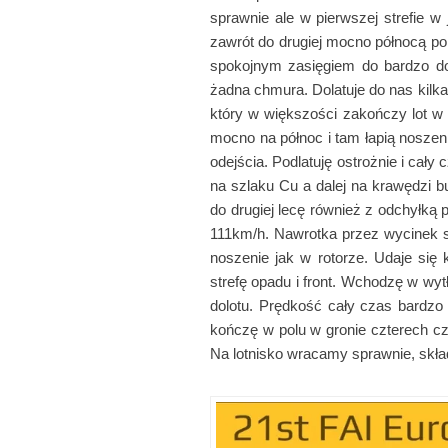
sprawnie ale w pierwszej strefie w 
zawrót do drugiej mocno północą po
spokojnym zasięgiem do bardzo do
żadna chmura. Dolatuje do nas kilk
który w większości zakończy lot w p
mocno na północ i tam łapią noszen
odejścia. Podlatuję ostrożnie i cał
na szlaku Cu a dalej na krawędzi bu
do drugiej lecę również z odchyłką
111km/h. Nawrotka przez wycinek sł
noszenie jak w rotorze. Udaje si
strefę opadu i front. Wchodzę w wy
dolotu. Prędkość cały czas bardzo d
kończę w polu w gronie czterech c
Na lotnisko wracamy sprawnie, skła