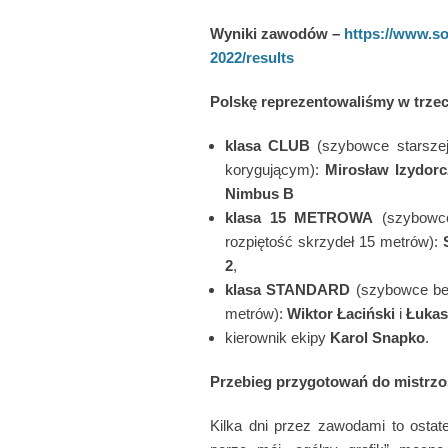
Wyniki zawodów –
https://www.so
2022/results
Polskę reprezentowaliśmy w trzec
klasa CLUB
(szybowce starsze
korygującym):
Mirosław Izydorc
Nimbus B
klasa 15 METROWA
(szybowc
rozpiętość skrzydeł 15 metrów):
2
,
klasa STANDARD
(szybowce be
metrów):
Wiktor Łaciński
i
Łukas
kierownik ekipy
Karol Snapko
.
Przebieg przygotowań do mistrzo
Kilka dni przez zawodami to osta