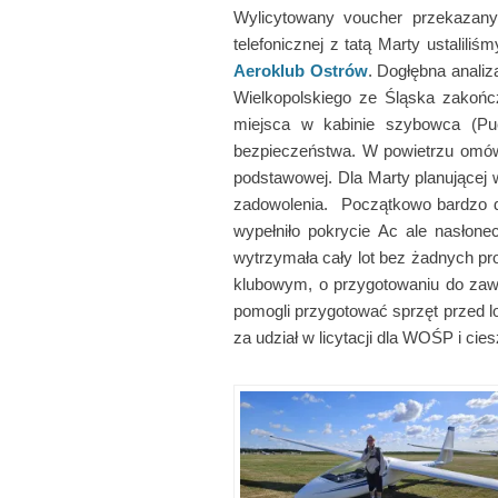
Wylicytowany voucher przekazan
telefonicznej z tatą Marty ustalil
Aeroklub Ostrów
. Dogłębna anali
Wielkopolskiego ze Śląska zakońc
miejsca w kabinie szybowca (Pu
bezpieczeństwa. W powietrzu omów
podstawowej. Dla Marty planującej 
zadowolenia. Początkowo bardzo do
wypełniło pokrycie Ac ale nasłon
wytrzymała cały lot bez żadnych pr
klubowym, o przygotowaniu do zawod
pomogli przygotować sprzęt przed l
za udział w licytacji dla WOŚP i ci