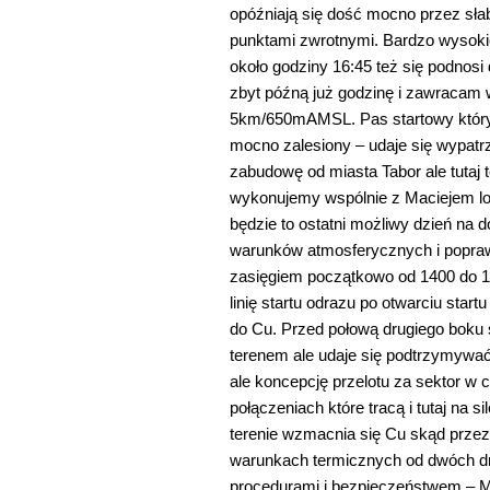
opóźniają się dość mocno przez słab
punktami zwrotnymi. Bardzo wysok
około godziny 16:45 też się podno
zbyt późną już godzinę i zawracam w
5km/650mAMSL. Pas startowy który 
mocno zalesiony – udaje się wypatr
zabudowę od miasta Tabor ale tutaj
wykonujemy wspólnie z Maciejem lot
będzie to ostatni możliwy dzień na d
warunków atmosferycznych i popraw
zasięgiem początkowo od 1400 do 
linię startu odrazu po otwarciu sta
do Cu. Przed połową drugiego boku
terenem ale udaje się podtrzymyw
ale koncepcję przelotu za sektor w c
połączeniach które tracą i tutaj na 
terenie wzmacnia się Cu skąd przez
warunkach termicznych od dwóch dn
procedurami i bezpieczeństwem – Ma