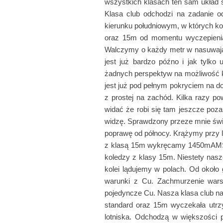
wszystkich klasach ten sam układ 
Klasa club odchodzi na zadanie o
kierunku południowym, w których kont
oraz 15m od momentu wyczepienia 
Walczymy o każdy metr w nasuwając
jest już bardzo późno i jak tylk
żadnych perspektyw na możliwość ko
jest już pod pełnym pokryciem na doj
z prostej na zachód. Kilka razy po
widać że robi się tam jeszcze poza 
widzę. Sprawdzony przeze mnie świ
poprawę od północy. Krążymy przy
z klasą 15m wykręcamy 1450mAMSL.
koledzy z klasy 15m. Niestety nasz
kolei lądujemy w polach. Od około 
warunki z Cu. Zachmurzenie wars
pojedyncze Cu. Nasza klasa club na p
standard oraz 15m wyczekała utrzym
lotniska. Odchodzą w większości p