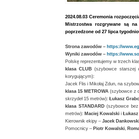
2024.08.03
Ceremonia rozpoczęci
Mistrzostwa rozgrywane są na
poprzedzone od 27 lipca tygodnio
Strona zawodów –
https://www.eg
Wyniki zawodów –
https://www.s
Polskę reprezentujemy w trzech kla
klasa CLUB
(szybowce starszej 
korygującym):
Jacek Flis i Mikołaj Zdun, na szybo
klasa 15 METROWA
(szybowce z d
skrzydeł 15 metrów):
Łukasz Grab
klasa STANDARD
(szybowce bez 
metrów):
Maciej Kowalski
i
Łukasz
Kierownik ekipy –
Jacek Dankowsk
Pomocnicy –
Piotr Kowalski
,
Roma