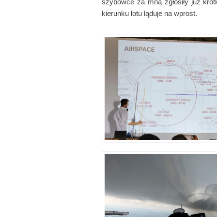
szybowce za mną zgłosiły już krótk
kierunku lotu ląduje na wprost.