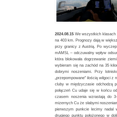
2024.08.15
We wszystkich klasach z
na 403 km. Prognozy dają w większ
przy granicy z Austrią. Po wyczep
mAMSL – odczuwalny wpływ odsuwa
która blokowała dogrzewanie ziem
wybieram się na zachód na 35 kil
dobrymi noszeniami. Przy lotn
„przepompowane” ilością wilgoci z
cluby w międzyczasie odchodzą po
połączeń Cu udaje się w końcu od
czasem noszenia wzrastają do 
mizernych Cu że słabymi noszeniam
pierwszym punkcie lecimy nadal w
drugiego punktu położonego w dol