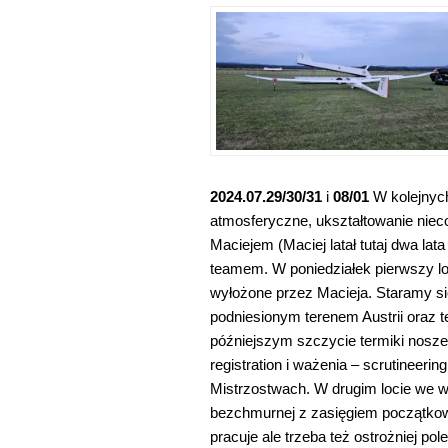
2024.07.29/30/31
i
08/01
W kolejnych
atmosferyczne, ukształtowanie niec
Maciejem (Maciej latał tutaj dwa l
teamem. W poniedziałek pierwszy l
wyłożone przez Macieja. Staramy się
podniesionym terenem Austrii oraz t
późniejszym szczycie termiki nosze
registration i ważenia – scrutineeri
Mistrzostwach. W drugim locie we w
bezchmurnej z zasięgiem początko
pracuje ale trzeba też ostrożniej p