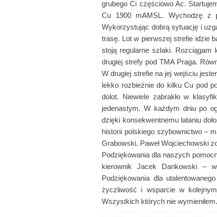
grubego Ci częściowo Ac. Startuje
Cu 1900 mAMSL. Wychodzę z pod
Wykorzystując dobrą sytuację i uz
trasę. Lot w pierwszej strefie idzie
stoją regularne szlaki. Rozciągam 
drugiej strefy pod TMA Praga. Rów
W drugiej strefie na jej wejściu je
lekko rozbieżnie do kilku Cu pod p
dolot. Niewiele zabrakło w klasyfi
jedenastym. W każdym dniu po ogr
dzięki konsekwentnemu lataniu dołoż
historii polskiego szybownictwo –
Grabowski. Paweł Wojciechowski zd
Podziękowania dla naszych pomocni
kierownik Jacek Dankowski – wsp
Podziękowania dla utalentowanego
życzliwość i wsparcie w kolejnym
Wszystkich których nie wymieniłem