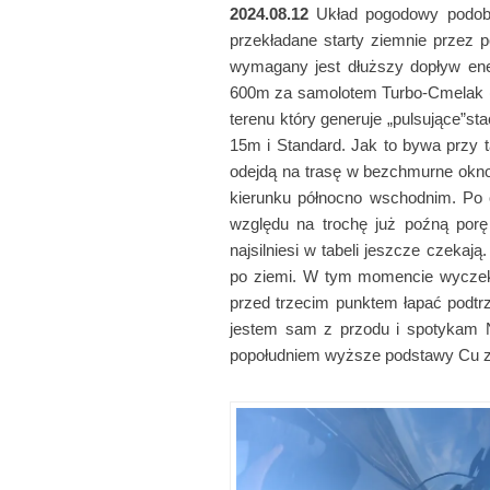
2024.08.12
Układ pogodowy podobny
przekładane starty ziemnie przez 
wymagany jest dłuższy dopływ ene
600m za samolotem Turbo-Cmelak (
terenu który generuje „pulsujące”st
15m i Standard. Jak to bywa przy 
odejdą na trasę w bezchmurne okno.
kierunku północno wschodnim. Po 
względu na trochę już poźną porę
najsilniesi w tabeli jeszcze czeka
po ziemi. W tym momencie wyczekuj
przed trzecim punktem łapać podtrz
jestem sam z przodu i spotykam N
popołudniem wyższe podstawy Cu z 