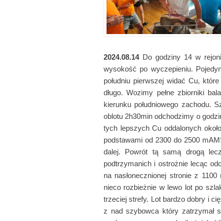
2024.08.14
Do godziny 14 w rejoni
wysokość po wyczepieniu. Pojedyncz
południu pierwszej widać Cu, któr
długo. Wozimy pełne zbiorniki ba
kierunku południowego zachodu. 
oblotu 2h30min odchodzimy o godzin
tych lepszych Cu oddalonych około
podstawami od 2300 do 2500 mAMSL. 
dalej. Powrót tą samą drogą le
podtrzymanich i ostrożnie lecąc 
na nasłonecznionej stronie z 11
nieco rozbieżnie w lewo lot po sz
trzeciej strefy. Lot bardzo dobry i
z nad szybowca który zatrzymał s