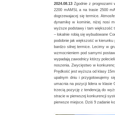
2024.08.13
Zgodnie z prognozami w
2200 mAMSL a na trasie 2500 mA
dogrzewajacej się termice. Atmosf
dynamikę w kominie, niżej nosi mo
wyższe podstawy i tam większość t
– lokalnie robią się wybudowane C
podobnie jak większość w kierunku p
bardzo silnej termice. Lecimy w g
wzmocnieniem pod samymi postawam
wypadają zawodnicy którzy polecieli 
noszenia. Zwycięstwo w konkurencji
Prędkość jest wyższa od klasy 15m 
upalnym dniu i przygotowujemy s
umacnia na pozycji lidera w klasie 
trzecią pozycję z tendencją do wyż
stracie w pierwszej konkurencji sy
pierwsze miejsce. Dziś 9 zadanie k