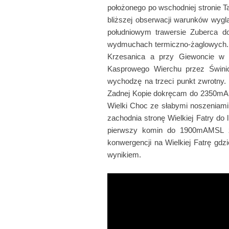
położonego po wschodniej stronie T
bliższej obserwacji warunków wygl
południowym trawersie Zuberca d
wydmuchach termiczno-żaglowych. 
Krzesanica a przy Giewoncie w
Kasprowego Wierchu przez Świni
wychodzę na trzeci punkt zwrotny. P
Zadnej Kopie dokręcam do 2350mAMSL
Wielki Choc ze słabymi noszeniami 
zachodnia stronę Wielkiej Fatry do 
pierwszy komin do 1900mAMSL z 
konwergencji na Wielkiej Fatrę g
wynikiem.