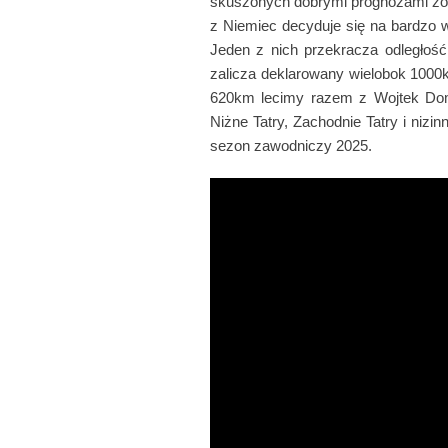
skuszonych dobrymi prognozami zost
z Niemiec decyduje się na bardzo 
Jeden z nich przekracza odległoś
zalicza deklarowany wielobok 1000
620km lecimy razem z Wojtek Dom
Niżne Tatry, Zachodnie Tatry i niz
sezon zawodniczy 2025.