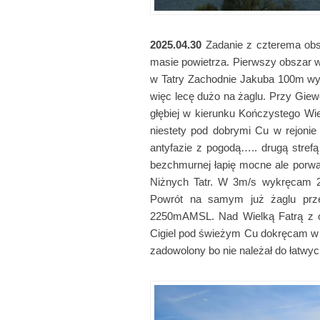
2025.04.30
Zadanie z czterema obs
masie powietrza. Pierwszy obszar w
w Tatry Zachodnie Jakuba 100m wyż
więc lecę dużo na żaglu. Przy Giewo
głębiej w kierunku Kończystego Wi
niestety pod dobrymi Cu w rejonie 
antyfazie z pogodą….. drugą stre
bezchmurnej łapię mocne ale porwa
Niżnych Tatr. W 3m/s wykręcam 2
Powrót na samym już żaglu prz
2250mAMSL. Nad Wielką Fatrą z o
Cigiel pod świeżym Cu dokręcam w 3
zadowolony bo nie należał do łatwyc