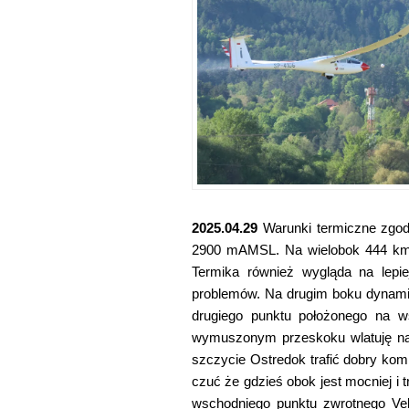
2025.04.29
Warunki termiczne zgodn
2900 mAMSL. Na wielobok 444 km 
Termika również wygląda na lepi
problemów. Na drugim boku dynamicz
drugiego punktu położonego na w
wymuszonym przeskoku wlatuję nad 
szczycie Ostredok trafić dobry ko
czuć że gdzieś obok jest mocniej i
wschodniego punktu zwrotnego Ve