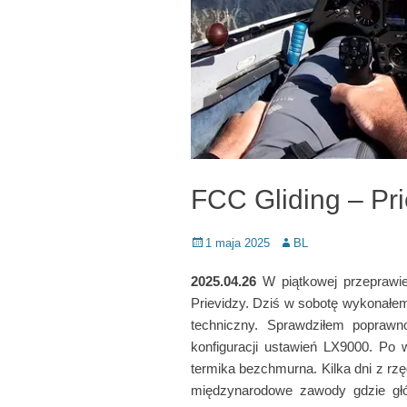
FCC Gliding – Pr
Posted
Author
1 maja 2025
BL
on
2025.04.26
W piątkowej przeprawi
Prievidzy. Dziś w sobotę wykonałem
techniczny. Sprawdziłem popraw
konfiguracji ustawień LX9000. Po
termika bezchmurna. Kilka dni z rz
międzynarodowe zawody gdzie główn