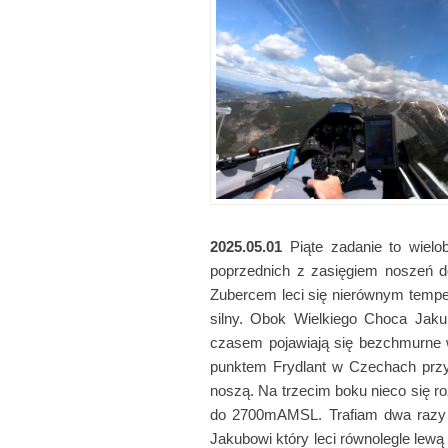
2025.05.01
Piąte zadanie to wielo
poprzednich z zasięgiem noszeń 
Zubercem leci się nierównym tempem
silny. Obok Wielkiego Choca Jaku
czasem pojawiają się bezchmurne w
punktem Frydlant w Czechach prz
noszą. Na trzecim boku nieco się 
do 2700mAMSL. Trafiam dwa razy 
Jakubowi który leci równolegle lewą 