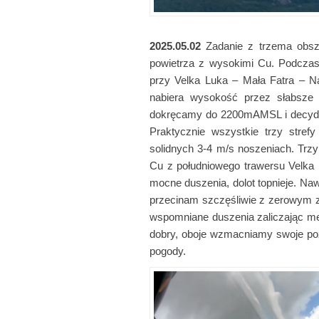
2025.05.02
Zadanie z trzema obsz
powietrza z wysokimi Cu. Podczas
przy Velka Luka – Mała Fatra – 
nabiera wysokość przez słabsze 
dokręcamy do 2200mAMSL i decyduje
Praktycznie wszystkie trzy stref
solidnych 3-4 m/s noszeniach. Trz
Cu z południowego trawersu Velk
mocne duszenia, dolot topnieje. Nawr
przecinam szczęśliwie z zerowym 
wspomniane duszenia zaliczając met
dobry, oboje wzmacniamy swoje poz
pogody.