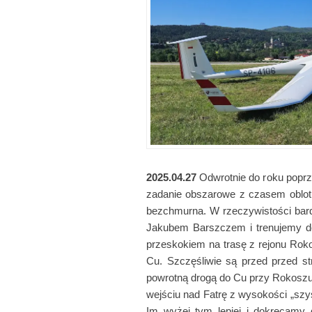
2025.04.27
Odwrotnie do roku poprze
zadanie obszarowe z czasem oblotu
bezchmurna. W rzeczywistości bardz
Jakubem Barszczem i trenujemy do
przeskokiem na trasę z rejonu Rok
Cu. Szczęśliwie są przed przed s
powrotną drogą do Cu przy Rokoszu i
wejściu nad Fatrę z wysokości „sz
Im wyżej tym lepiej i dokręcamy