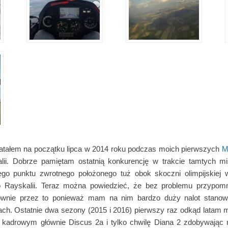
 latałem na początku lipca w 2014 roku podczas moich pierwszych
M
lii. Dobrze pamiętam ostatnią konkurencję w trakcie tamtych mi
ego punktu zwrotnego położonego tuż obok skoczni olimpijskiej
do Rayskalii. Teraz można powiedzieć, że bez problemu przypomni
łównie przez to ponieważ mam na nim bardzo duży nalot stanow
ch. Ostatnie dwa sezony (2015 i 2016) pierwszy raz odkąd latam 
adrowym głównie Discus 2a i tylko chwilę Diana 2 zdobywając 