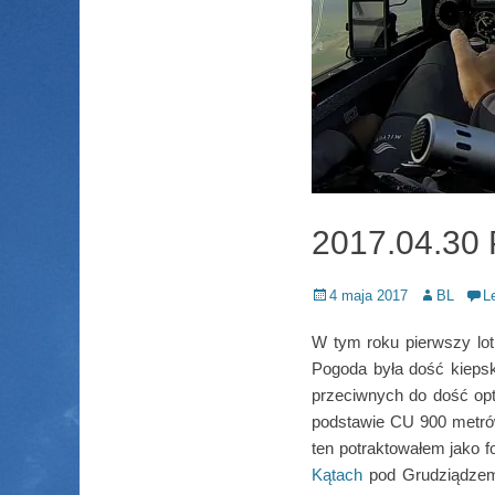
2017.04.30 
Posted
Author
4 maja 2017
BL
L
on
W tym roku pierwszy l
Pogoda była dość kiepsk
przeciwnych do dość opty
podstawie CU 900 metró
ten potraktowałem jako 
Kątach
pod Grudziądzem