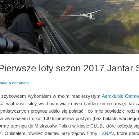
Pierwsze loty sezon 2017 Jantar
eave a comment
ot szybowcem wykonałem w moim macierzystym
Aeroklubie Ostro
a, wiał dość silny wschodni wiatr i było bardzo zimno a więc ku
mistycznych prognoz udało się polatać i co miłe odwiedzić rodzin
w wykonałem trójkąt 100 kilometrów pustym (bez balastu wodnego)
formę treningu do Mistrzostw Polski w klasie CLUB, które odbędą s
. Oblatałem również zestaw przyrządów firmy
LXNAV
, które sta