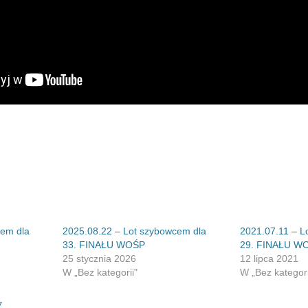
cem dla
2025.08.22 – Lot szybowcem dla
2021.07.11 – L
33. FINAŁU WOŚP
29. FINAŁU W
25 stycznia 2026
12 lipca 2021
W „Bez kategorii"
W „Bez kategori
7