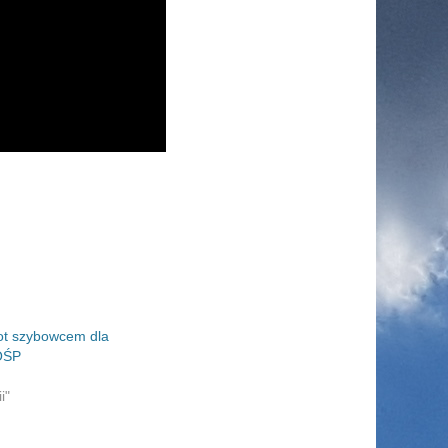
ot szybowcem dla
OŚP
i"