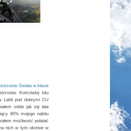
istrzostw Świata w klasie
strzostw. Końcówkę lotu
 w Lahti pod dobrymi CU
ałem sobie jak się lata
iący 85% mojego nalotu
miałem możliwość polatać
na nich w tym okresie w