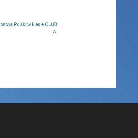
ostwa Polski w klasie CLUB
A.