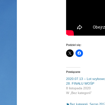
Podziel się:
Powiązane
2020.07.13 – Lot szybow
28. FINAŁU WOŚP
8 listopada 2020
W „Bez kategorii"
Categories
Bez kategorii
,
Sezon 201