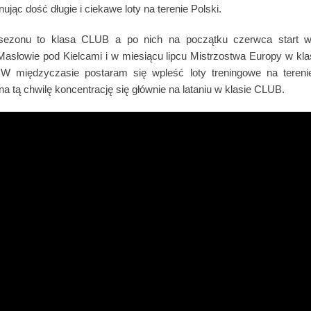
ując dość długie i ciekawe loty na terenie Polski.
ezonu to klasa CLUB a po nich na początku czerwca start w
asłowie pod Kielcami i w miesiącu lipcu Mistrzostwa Europy w kl
 W międzyczasie postaram się wpleść loty treningowe na terenie
na tą chwilę koncentrację się głównie na lataniu w klasie CLUB.