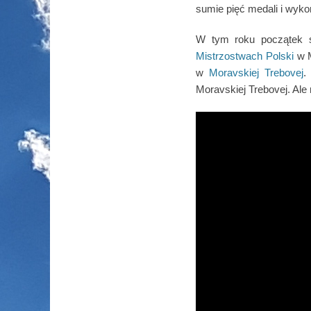
sumie pięć medali i wykon
W tym roku początek s
Mistrzostwach Polski
w M
w
Moravskiej Trebovej
.
Moravskiej Trebovej. Ale 