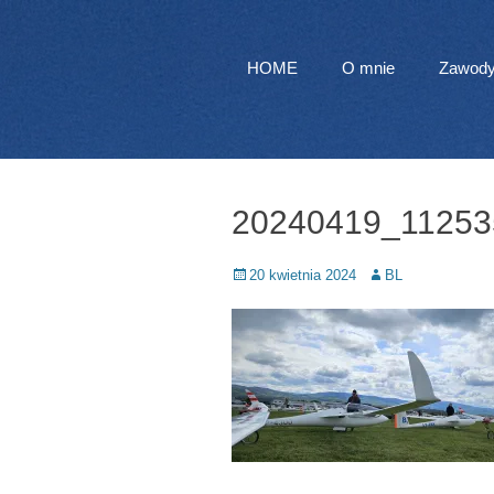
Polish National Gliding Team
Header Right Men
Lukasz Blaszczyk
Skip
HOME
O mnie
Zawody
to
content
20240419_11253
Posted
Author
20 kwietnia 2024
BL
on