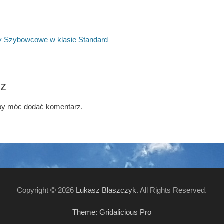
 Szybowcowe w klasie Standard
rz
aby móc dodać komentarz.
Copyright © 2026
Lukasz Blaszczyk
. All Rights Reserved.
Theme: Gridalicious Pro