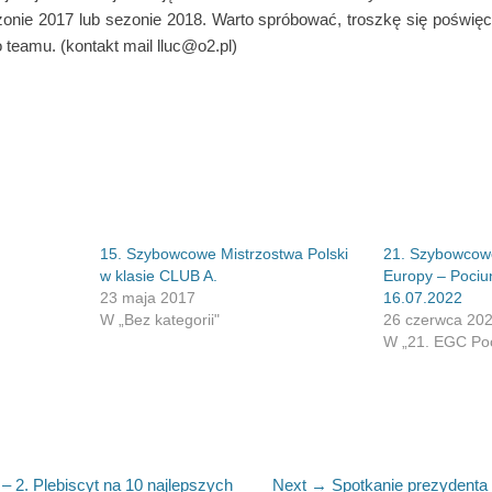
onie 2017 lub sezonie 2018. Warto spróbować, troszkę się poświęci
teamu. (kontakt mail lluc@o2.pl)
15. Szybowcowe Mistrzostwa Polski
21. Szybowcow
w klasie CLUB A.
Europy – Pociun
23 maja 2017
16.07.2022
W „Bez kategorii"
26 czerwca 20
W „21. EGC Poc
Next
 2. Plebiscyt na 10 najlepszych
Next →
Spotkanie prezydenta