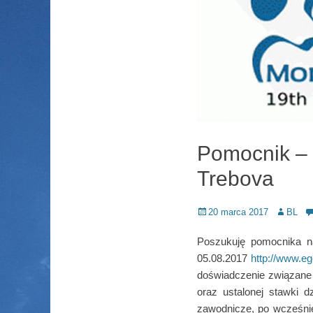
Pomocnik –
Trebova
Posted
Author
20 marca 2017
BL
on
Poszukuję pomocnika n
05.08.2017
http://www.e
doświadczenie związane 
oraz ustalonej stawki d
zawodnicze, po wcześnie