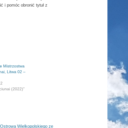
ć i pomóc obronić tytuł z
e Mistrzostwa
ai, Litwa 02 –
22
iunai (2022)"
 Ostrowa Wielkopolskiego ze