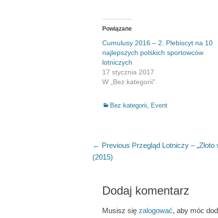
Powiązane
Cumulusy 2016 – 2. Plebiscyt na 10
najlepszych polskich sportowców
lotniczych
17 stycznia 2017
W „Bez kategorii"
Categories
Bez kategorii
,
Event
Nawigacja
Previous
← Previous
Przegląd Lotniczy – „Złoto
post:
(2015)
wpisu
Dodaj komentarz
Musisz się
zalogować
, aby móc do