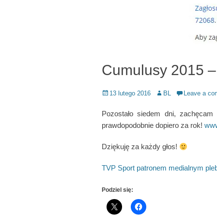
Cumulusy 2015 – 
Posted
Author
13 lutego 2016
BL
Leave a c
on
Pozostało siedem dni, zachęcam d
prawdopodobnie dopiero za rok!
www
Dziękuję za każdy głos!
TVP Sport patronem medialnym ple
Podziel się: