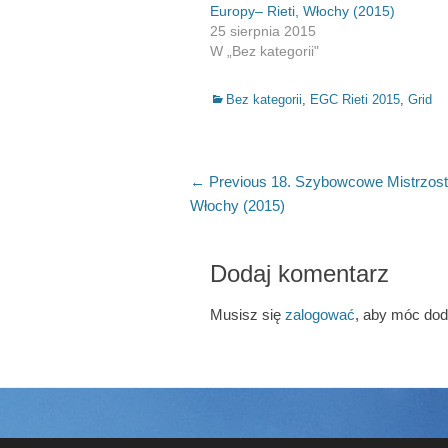
Europy– Rieti, Włochy (2015)
25 sierpnia 2015
W „Bez kategorii"
Categories
Bez kategorii
,
EGC Rieti 2015
,
Grid
Nawigacja
Previous
← Previous
18. Szybowcowe Mistrzost
post:
Włochy (2015)
wpisu
Dodaj komentarz
Musisz się
zalogować
, aby móc do