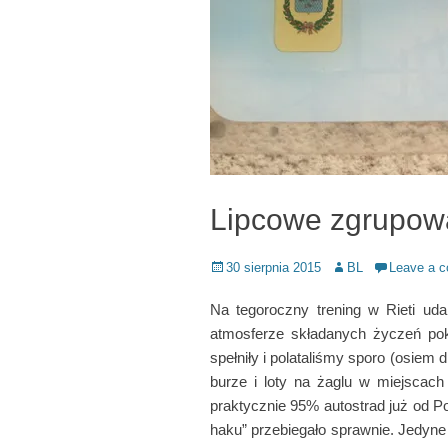
Lipcowe zgrupowa
Posted
Author
30 sierpnia 2015
BL
Leave a 
on
Na tegoroczny trening w Rieti uda
atmosferze składanych życzeń pok
spełniły i polataliśmy sporo (osie
burze i loty na żaglu w miejscac
praktycznie 95% autostrad już od 
haku” przebiegało sprawnie. Jedyne