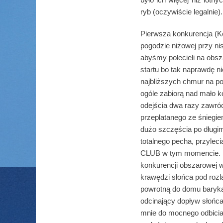
ryb (oczywiście legalnie).
Pierwsza konkurencja (Ke
pogodzie niżowej przy ni
abyśmy polecieli na obsz
startu bo tak naprawdę n
najbliższych chmur na p
ogóle zabiorą nad mało 
odejścia dwa razy zawróc
przeplatanego ze śniegie
dużo szczęścia po długi
totalnego pecha, przyleci
CLUB w tym momencie. Dal
konkurencji obszarowej
krawędzi słońca pod roz
powrotną do domu baryka
odcinający dopływ słońca
mnie do mocnego odbicia 