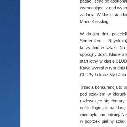
padać, lecąc po doskonał
wymagające, z nad wysoki
zadania. W klasie standar
Mario Kiessling.
W drugim dniu poleciel
Somerniemi – Rayskala)
korzystnie w szlaki. Na
spokojny dolot. Klasie S
start lotny w klasie CLU
Kawa wygrał w tym dniu k
CLUBy Łukasz 5ty i Jak
Trzecia konkurencja to p
pod szlakiem w kierun
rozlewające się chmury.
dość długie jak na klasę
więc było nam łatwiej. Nie
w poprzek piękny szlak