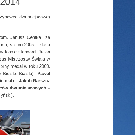
 2014
szybowce dwumiejscowe)
lotom. Janusz Centka za
rta, srebro 2005 – klasa
 klasie standard. Julian
zas Mistrzostw Świata w
rebrny medal w roku 2009.
 Bielsko-Bialski),
Paweł
sie
c
lub
–
Jakub Barszcz
ców dwumiejscowych
–
yński).