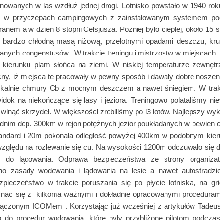
wanych w las wzdłuż jednej drogi. Lotnisko powstało w 1940 roku
my w przyczepach campingowych z zainstalowanym systemem pod
anem a w dzień 8 stopni Celsjusza. Później było cieplej, około 15 s
z bardzo chłodną masą niżową, przelotnymi opadami deszczu, krup
nych congenstusów. W trakcie treningu i mistrzostw w miejscach 
w kierunku plam słońca na ziemi. W niskiej temperaturze zewnęt
ocny, iż miejsca te pracowały w pewny sposób i dawały dobre nosze
 lokalnie chmury Cb z mocnym deszczem a nawet śniegiem. W trakc
dok na niekończące się lasy i jeziora. Treningowo polataliśmy ni
zwinąć skrzydeł. W większości zrobiliśmy po l3 lotów. Najlepszy wy
dnim dcp. 300km w rejon potężnych jezior poukładanych w pewien c
standard i 20m pokonała odległość powyżej 400km w podobnym kieru
zględu na rozlewanie się cu. Na wysokości 1200m odczuwało się 
 do lądowania. Odprawa bezpieczeństwa ze strony organiza
o zasady wodowania i lądowania na lesie a nawet autostradzi
pieczeństwo w trakcie poruszania się po płycie lotniska, na gr
znać się z kilkoma ważnymi i dokładnie opracowanymi procedurami
łączonym ICOMem . Korzystając już wcześniej z artykułów Tadeus
 do procedur wodowania, które były przybliżone pilotom podczas