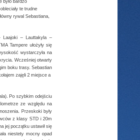
e było bardzo
bleciały te trudne
główny rywal Sebastiana,
 Laajoki – Lauttakyla –
TMA Tampere ułożyły się
 wysokość wystarczyła na
krycia. Wcześniej otwarty
gim boku trasy. Sebastian
ołajem zajęli 2 miejsce a
ala). Po szybkim odejściu
lometrze ze względu na
noszenia. Przeskoki były
ybowców z klasy STD i 20m
na jej początku ustawił się
ała niestety mocny opad