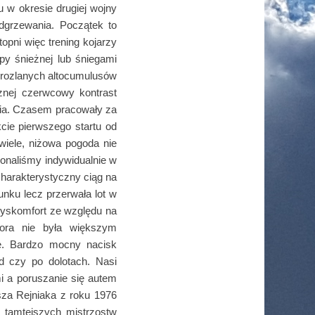
 w okresie drugiej wojny
grzewania. Początek to
topni więc trening kojarzy
y śnieżnej lub śniegami
rozlanych altocumulusów
rznej czerwcowy kontrast
nia. Czasem pracowały za
ie pierwszego startu od
ewiele, niżowa pogoda nie
konaliśmy indywidualnie w
harakterystyczny ciąg na
nku lecz przerwała lot w
dyskomfort ze względu na
tora nie była większym
e. Bardzo mocny nacisk
id czy po dolotach. Nasi
 a poruszanie się autem
za Rejniaka z roku 1976
 tamtejszych mistrzostw