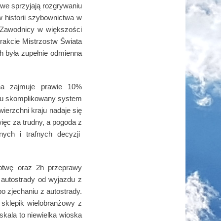
we sprzyjają rozgrywaniu
w historii szybownictwa w
 Zawodnicy w większości
 trakcie Mistrzostw Świata
h była zupełnie odmienna
zna zajmuje prawie 10%
raju skomplikowany system
ierzchni kraju nadaje się
ęc za trudny, a pogoda z
ych i trafnych decyzji
Łotwę oraz 2h przeprawy
ż autostrady od wyjazdu z
o zjechaniu z autostrady.
 sklepik wielobranżowy z
kala to niewielka wioska