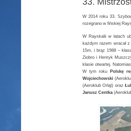
33. Mistrzo
W 2014 roku 33. Szybo
rozegrano w fińskiej Ray
W Rayskalii w latach u
każdym razem wracał z R
15m, i brąz 1988 – klas
Ziobro i Henryk Muszcz
klasie otwartej. Natomia
W tym roku
Polskę re
Wojciechowski
(Aeroklu
(Aeroklub Orląt) oraz
Łu
Janusz Centka
(Aeroklu