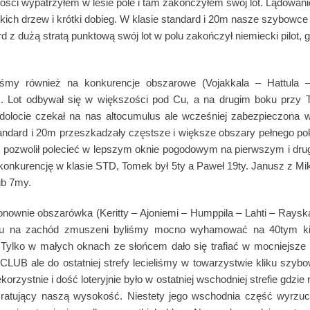
ości wypatrzyłem w lesie pole i tam zakończyłem swój lot. Lądowani
ch drzew i krótki dobieg. W klasie standard i 20m nasze szybowce o
d z dużą stratą punktową swój lot w polu zakończył niemiecki pilot, 
iśmy również na konkurencje obszarowe (Vojakkala – Hattula –
. Lot odbywał się w większości pod Cu, a na drugim boku przy 
 dolocie czekał na nas altocumulus ale wcześniej zabezpieczona
tandard i 20m przeszkadzały częstsze i większe obszary pełnego po
B pozwolił polecieć w lepszym oknie pogodowym na pierwszym i dru
onkurencję w klasie STD, Tomek był 5ty a Paweł 19ty. Janusz z Mik
ub 7my.
onownie obszarówka (Keritty – Ajoniemi – Humppila – Lahti – Raysk
ku na zachód zmuszeni byliśmy mocno wyhamować na 40tym ki
 Tylko w małych oknach ze słońcem dało się trafiać w mocniejsze 
 CLUB ale do ostatniej strefy lecieliśmy w towarzystwie kliku sz
korzystnie i dość loteryjnie było w ostatniej wschodniej strefie gdzie 
 ratujący naszą wysokość. Niestety jego wschodnia część wyrzuc