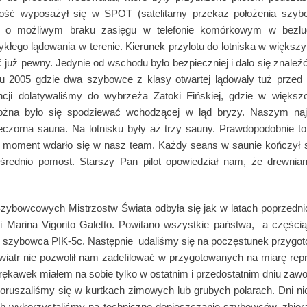
wość wyposażył się w SPOT (satelitarny przekaz położenia szyb
 o możliwym braku zasięgu w telefonie komórkowym w bezlu
łego lądowania w terenie. Kierunek przylotu do lotniska w większy
 już pewny. Jedynie od wschodu było bezpieczniej i dało się znaleźć
u 2005 gdzie dwa szybowce z klasy otwartej lądowały tuż przed 
encji dolatywaliśmy do wybrzeża Zatoki Fińskiej, gdzie w więks
ożna było się spodziewać wchodzącej w ląd bryzy. Naszym na
eczorna sauna. Na lotnisku były aż trzy sauny. Prawdopodobnie to
na moment wdarło się w nasz team. Każdy seans w saunie kończył s
średnio pomost. Starszy Pan pilot opowiedział nam, że drewnian
ybowcowych Mistrzostw Świata odbyła się jak w latach poprzednich 
Marina Vigorito Galetto. Powitano wszystkie państwa, a częścią 
 szybowca PIK-5c. Następnie udaliśmy się na poczęstunek przygot
 wiatr nie pozwolił nam zadefilować w przygotowanych na miarę rep
rękawek miałem na sobie tylko w ostatnim i przedostatnim dniu zawo
Poruszaliśmy się w kurtkach zimowych lub grubych polarach. Dni ni
ych wykorzystaliśmy na techniczne dopieszczanie szybowców, zbier