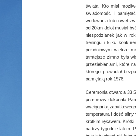
świata. Kto miał możli
świadomość i pamiętać
wodowania lub nawet zwyk
od 20km dolot musiał być
niespodzianek jak w rok
treningu i kilku konkur
południowym wietrze m
tamtejsze zimno była wi
przeziębieniami, które 
którego prowadził bezpo
pamiętają rok 1976.
Ceremonia otwarcia 33 Sz
przemowy dokonała Pani 
wyciągarką zabytkowego
temperatura i dość silny
krótkim rękawem. Krótki 
na trzy tygodnie latem. 
było ich więcej niż lotn