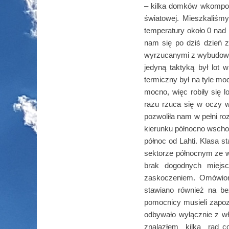
– kilka domków wkompono
światowej. Mieszkaliś
temperatury około 0 nad r
nam się po dziś dzień 
wyrzucanymi z wybudowa
jedyną taktyką był lot 
termiczny był na tyle m
mocno, więc robiły się
razu rzuca się w oczy wi
pozwoliła nam w pełni ro
kierunku północno wscho
północ od Lahti. Klasa 
sektorze północnym ze w
brak dogodnych miejsc
zaskoczeniem. Omówion
stawiano również na bez
pomocnicy musieli zapo
odbywało wyłącznie z w
znalazłem kilka rad co