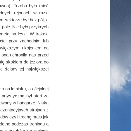
owca). Trzeba było mieć
dnych rejonach w razie
m sektorze był bez pól, a
 pole. Nie było przykrych
metą na lesie. W trakcie
zości przy zachodnim lub
jwiększym ukojeniem na
 ona uchroniła nas przed
ię skokiem do jeziora do
e ściany tej największej
na lotnisku, a oficjalnej
artystyczną był start za
owany w hangarze. Niska
rezentacyjnych strojach z
dów czyli trochę mało jak
elotne podczas treningu a
anie grzybów lub łowienie