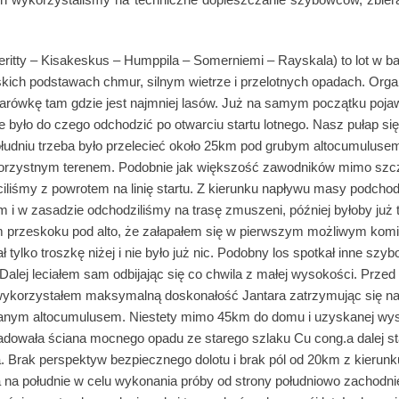
ritty – Kisakeskus – Humppila – Somerniemi – Rayskala) to lot w ba
skich podstawach chmur, silnym wietrze i przelotnych opadach. Organ
arówkę tam gdzie jest najmniej lasów. Już na samym początku pojawił
ie było do czego odchodzić po otwarciu startu lotnego. Nasz pułap s
ołudniu trzeba było przelecieć około 25km pod grubym altocumulus
korzystnym terenem. Podobnie jak większość zawodników mimo szcz
iliśmy z powrotem na linię startu. Z kierunku napływu masy podch
m i w zasadzie odchodziliśmy na trasę zmuszeni, później byłoby już
m przeskoku pod alto, że załapałem się w pierwszym możliwym komi
ał tylko troszkę niżej i nie było już nic. Podobny los spotkał inne sz
ej leciałem sam odbijając się co chwila z małej wysokości. Przed os
 wykorzystałem maksymalną doskonałość Jantara zatrzymując się 
lanym altocumulusem. Niestety mimo 45km do domu i uzyskanej wy
dowała ściana mocnego opadu ze starego szlaku Cu cong.a dalej st
. Brak perspektyw bezpiecznego dolotu i brak pól od 20km z kierun
na południe w celu wykonania próby od strony południowo zachodniej.