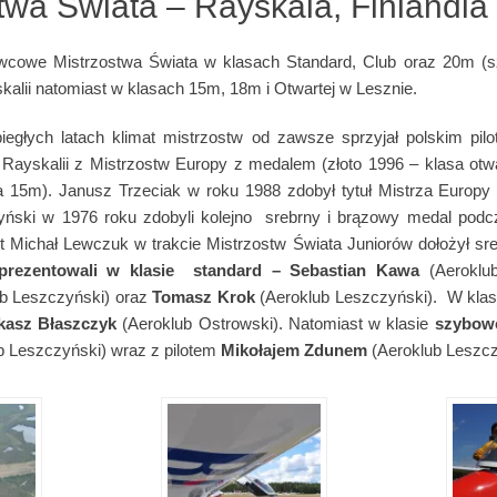
stwa Świata – Rayskala, Finlandia
wcowe Mistrzostwa Świata w klasach Standard, Club oraz 20m (
skalii natomiast w klasach 15m, 18m i Otwartej w Lesznie.
biegłych latach klimat mistrzostw od zawsze sprzyjał polskim pi
ayskalii z Mistrzostw Europy z medalem (złoto 1996 – klasa otwa
a 15m). Janusz Trzeciak w roku 1988 zdobył tytuł Mistrza Europy w
yński w 1976 roku zdobyli kolejno srebrny i brązowy medal podc
st Michał Lewczuk w trakcie Mistrzostw Świata Juniorów dołożył s
prezentowali w klasie standard
–
Sebastian Kawa
(Aeroklub
b Leszczyński) oraz
Tomasz Krok
(Aeroklub Leszczyński). W kla
kasz Błaszczyk
(Aeroklub Ostrowski). Natomiast w klasie
szybow
b Leszczyński) wraz z pilotem
Mikołajem Zdunem
(Aeroklub Leszcz