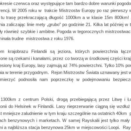
 okresie czerwca oraz występujące tam bardzo dobre warunki pogodo
rencji. W 2005 roku w trakcie Mistrzostw Europy po raz pierwszy 
no tu trasę przekraczającą długość 1000km a w klasie 15m 800km!
nia zaliczając linie mety „grubo” po godzinie 21. Kilka lat później w
ły również szybkie i ambitne. Pogoda w tegorocznych mistrzostwac
inała trudne mistrzostwa z roku 1976.
 krajobrazu Finlandii są jeziora, których powierzchnia łąc
zone są rzekami i kanałami, przez co tworzą w środkowej części k
lesiony kraj Europy, lasy zajmują aż 74% powierzchni. Tylko 10% pow
ia w terenie przygodnym. Rejon Mistrzostw Świata uznawany jest wi
zmierzyć podnosiła nam poprzeczkę w podejmowaniu bezpieczn
 1300km z centrum Polski, drogą przebiegającą przez Litwę i 
onii do Helsinek w Finlandii. Lasy nieprzerwanie ciągną się wzdłu
t mniejsze zaludnienie w tym kraju szczególnie na ostatnich 40km p
ach benzynowych i marketach. W samej Rayskalii jest tylko mały
 a najbliższa stacja benzynowa 25km w miejscowości Loopi. Rays