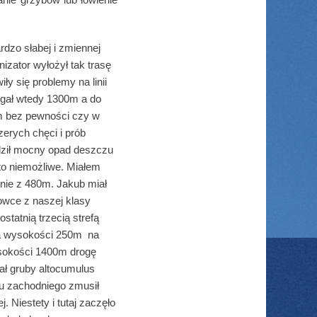
rdzo słabej i zmiennej
izator wyłożył tak trasę
y się problemy na linii
ięgał wtedy 1300m a do
em bez pewności czy w
erych chęci i prób
odził mocny opad deszczu
 to niemożliwe. Miałem
nie z 480m. Jakub miał
ybowce z naszej klasy
tatnią trzecią strefą
na wysokości 250m na
sokości 1400m drogę
ał gruby altocumulus
ku zachodniego zmusił
 Niestety i tutaj zaczęło