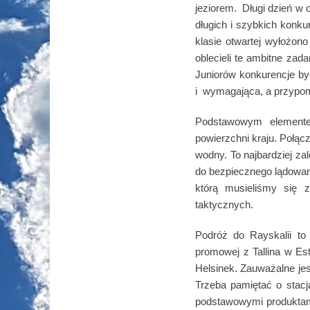
jeziorem. Długi dzień w
długich i szybkich konku
klasie otwartej wyłożo
oblecieli te ambitne zada
Juniorów konkurencje by
i wymagająca, a przypom
Podstawowym elementem
powierzchni kraju. Połąc
wodny. To najbardziej za
do bezpiecznego lądowan
którą musieliśmy się 
taktycznych.
Podróż do Rayskalii to
promowej z Tallina w Est
Helsinek. Zauważalne jes
Trzeba pamiętać o stacj
podstawowymi produktami